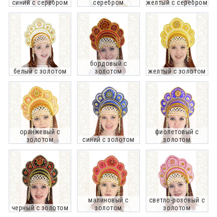
синий с серебром
серебром
желтый с серебром
бордовый с
белый с золотом
золотом
желтый с золотом
оранжевый с
фиолетовый с
золотом
синий с золотом
золотом
малиновый с
светло-розовый с
черный с золотом
золотом
золотом