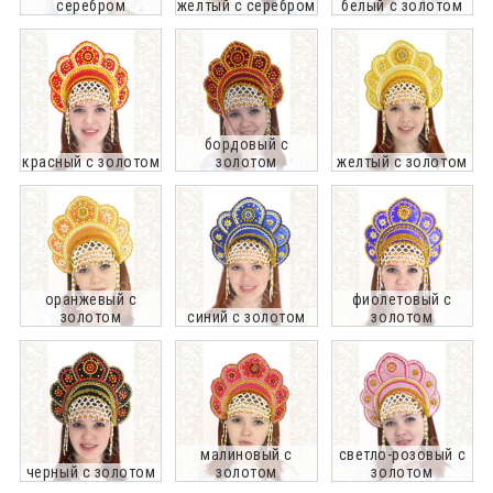
серебром
желтый с серебром
белый с золотом
бордовый с
красный с золотом
золотом
желтый с золотом
оранжевый с
фиолетовый с
золотом
синий с золотом
золотом
малиновый с
светло-розовый с
черный с золотом
золотом
золотом