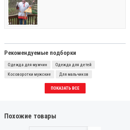
Рекомендуемые подборки
Одежда для мужчин
Одежда для детей
Косоворотки мужские
Для мальчиков
Рубахи женские
Косоворотки для мальчиков
ПОКАЗАТЬ ВСЕ
Рубахи для девочек
Добрыня
Косоворотки
Детские косоворотки
Косоворотки для девочек
Косоворотки женские
Рубахи для мальчика
Похожие товары
Костюмы на Масленицу