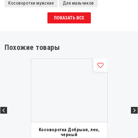
Косоворотки мужские
Для мальчиков
Косоворотки для мальчиков
Истоки
Косоворотки
ПОКАЗАТЬ ВСЕ
Детские косоворотки
Косоворотки для девочек
Косоворотки женские
Рубахи для мальчика
Современная славянская одежда
Похожие товары
Славянская одежда мужская
Русские народные рубашки мужские
Вышиванки русские мужские
Славянские рубахи мужские
Русские народные рубашки
Холщовые рубахи
Вышиванки русские
Русские народные сорочки
Славянские рубахи
Детские славянские рубахи
Старославянские рубахи
Старорусские рубахи
Косоворотка Добрыня, лен,
черный
Рубахи Истоки, лён