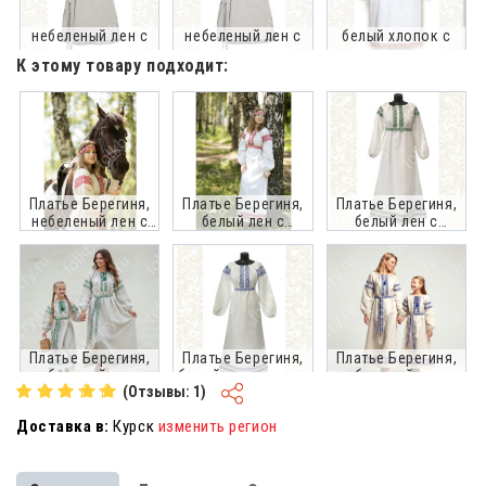
небеленый лен с
небеленый лен с
белый хлопок с
синим
зеленым
красным
К этому товару подходит:
Платье Берегиня,
Платье Берегиня,
Платье Берегиня,
небеленый лен с
белый лен с
белый лен с
красным
красным
зеленым
Платье Берегиня,
Платье Берегиня,
Платье Берегиня,
небеленый лен с
белый лен с синим
небеленый лен с
(Отзывы: 1)
зеленым
синим
Доставка в:
Курск
изменить регион