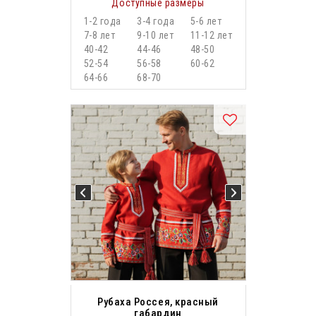
Доступные размеры
1-2 года
3-4 года
5-6 лет
7-8 лет
9-10 лет
11-12 лет
40-42
44-46
48-50
52-54
56-58
60-62
64-66
68-70
Рубаха Россея, красный
габардин