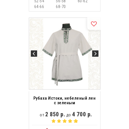
52-54
56-58
60-62
64-66
68-70
Рубаха Истоки, небеленый лен
с зеленым
2 850 р.
4 700 р.
от
до