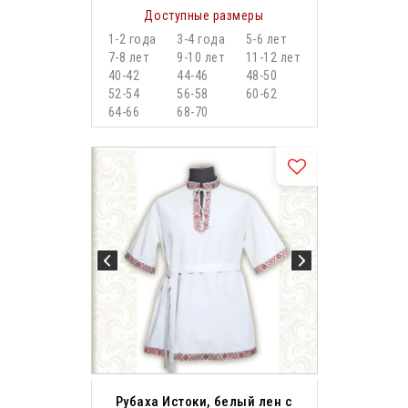
Доступные размеры
1-2 года
3-4 года
5-6 лет
7-8 лет
9-10 лет
11-12 лет
40-42
44-46
48-50
52-54
56-58
60-62
64-66
68-70
Рубаха Истоки, белый лен с