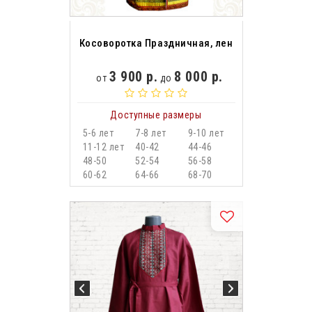
Косоворотка Праздничная, лен
3 900 р.
8 000 р.
от
до
Доступные размеры
5-6 лет
7-8 лет
9-10 лет
11-12 лет
40-42
44-46
48-50
52-54
56-58
60-62
64-66
68-70