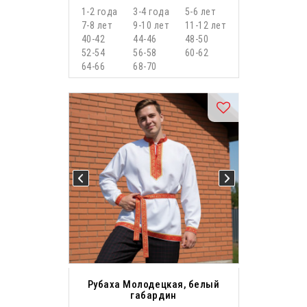
1-2 года
3-4 года
5-6 лет
7-8 лет
9-10 лет
11-12 лет
40-42
44-46
48-50
52-54
56-58
60-62
64-66
68-70
Рубаха Молодецкая, белый
габардин