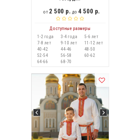
2 500 р.
4 500 р.
от
до
Доступные размеры
1-2 года
3-4 года
5-6 лет
7-8 лет
9-10 лет
11-12 лет
40-42
44-46
48-50
52-54
56-58
60-62
64-66
68-70