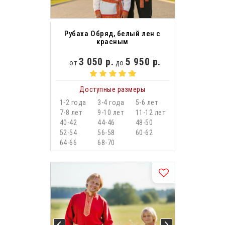
Рубаха Обряд, белый лен с
красным
3 050 р.
5 950 р.
от
до
Доступные размеры
1-2 года
3-4 года
5-6 лет
7-8 лет
9-10 лет
11-12 лет
40-42
44-46
48-50
52-54
56-58
60-62
64-66
68-70