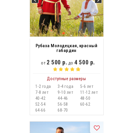
Рубаха Молодецкая, красный
габардин
2 500 р.
4 500 р.
от
до
Доступные размеры
1-2 года
3-4 года
5-6 лет
7-8 лет
9-10 лет
11-12 лет
40-42
44-46
48-50
52-54
56-58
60-62
64-66
68-70