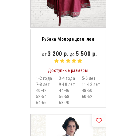
Рубаха Молодецкая, лен
3 200 р.
5 500 р.
от
до
Доступные размеры
1-2 года
3-4 года
5-6 лет
7-8 лет
9-10 лет
11-12 лет
40-42
44-46
48-50
52-54
56-58
60-62
64-66
68-70