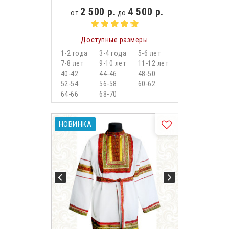
2 500 р.
4 500 р.
от
до
Доступные размеры
1-2 года
3-4 года
5-6 лет
7-8 лет
9-10 лет
11-12 лет
40-42
44-46
48-50
52-54
56-58
60-62
64-66
68-70
НОВИНКА