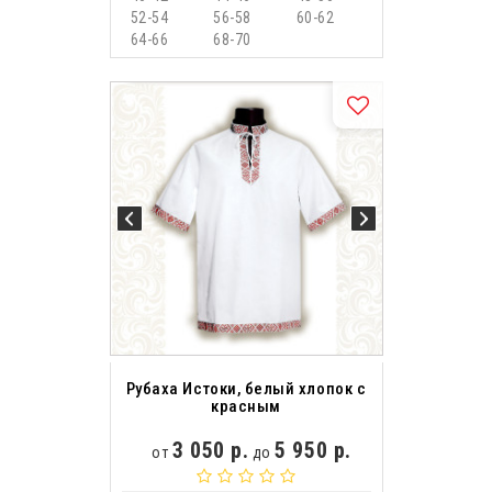
52-54
56-58
60-62
64-66
68-70
Рубаха Истоки, белый хлопок с
красным
3 050 р.
5 950 р.
от
до