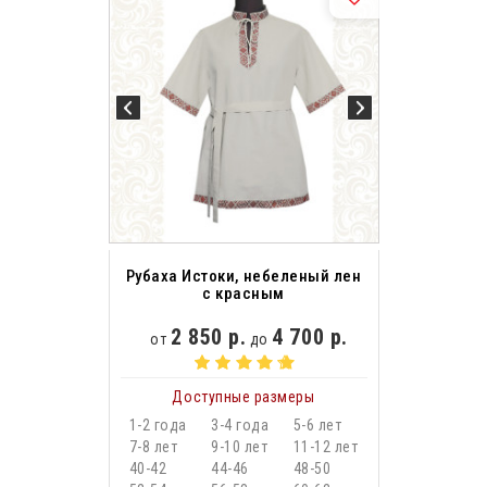
Рубаха Истоки, небеленый лен
с красным
2 850 р.
4 700 р.
от
до
Доступные размеры
1-2 года
3-4 года
5-6 лет
7-8 лет
9-10 лет
11-12 лет
40-42
44-46
48-50