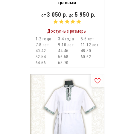
красным
3 050 р.
5 950 р.
от
до
Доступные размеры
1-2 года
3-4 года
5-6 лет
7-8 лет
9-10 лет
11-12 лет
40-42
44-46
48-50
52-54
56-58
60-62
64-66
68-70