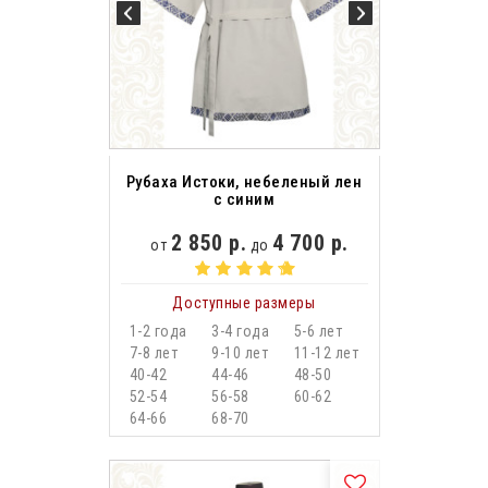
Рубаха Истоки, небеленый лен
с синим
2 850 р.
4 700 р.
от
до
Доступные размеры
1-2 года
3-4 года
5-6 лет
7-8 лет
9-10 лет
11-12 лет
40-42
44-46
48-50
52-54
56-58
60-62
64-66
68-70