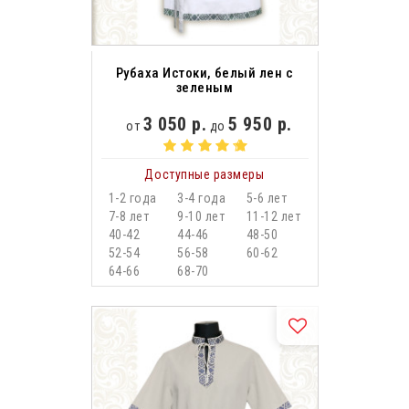
Рубаха Истоки, белый лен с
зеленым
3 050 р.
5 950 р.
от
до
Доступные размеры
1-2 года
3-4 года
5-6 лет
7-8 лет
9-10 лет
11-12 лет
40-42
44-46
48-50
52-54
56-58
60-62
64-66
68-70