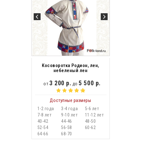
Косоворотка Родион, лен,
небеленый лен
3 200 р.
5 500 р.
от
до
Доступные размеры
1-2 года
3-4 года
5-6 лет
7-8 лет
9-10 лет
11-12 лет
40-42
44-46
48-50
52-54
56-58
60-62
64-66
68-70