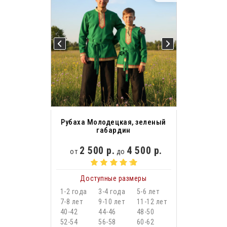
Рубаха Молодецкая, зеленый
габардин
2 500 р.
4 500 р.
от
до
Доступные размеры
1-2 года
3-4 года
5-6 лет
7-8 лет
9-10 лет
11-12 лет
40-42
44-46
48-50
52-54
56-58
60-62