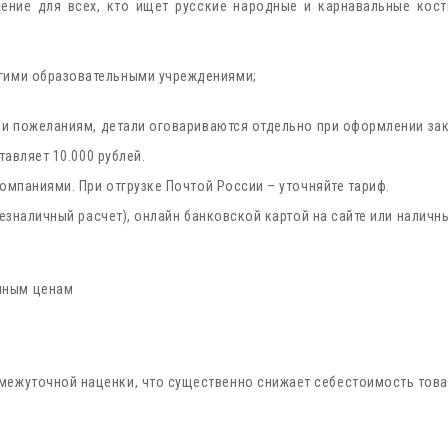
ение для всех, кто ищет русские народные и карнавальные кос
угими образовательными учреждениями;
 пожеланиям, детали оговариваются отдельно при оформлении зака
авляет 10.000 рублей.
мпаниями. При отгрузке Почтой России – уточняйте тариф.
зналичный расчет), онлайн банковской картой на сайте или наличн
пным ценам
омежуточной наценки, что существенно снижает себестоимость тов