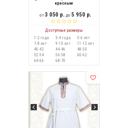
красным
3 050 р.
5 950 р.
от
до
Доступные размеры
1-2 года
3-4 года
5-6 лет
7-8 лет
9-10 лет
11-12 лет
40-42
44-46
48-50
52-54
56-58
60-62
64-66
68-70