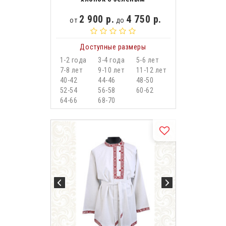
2 900 р.
4 750 р.
от
до
Доступные размеры
1-2 года
3-4 года
5-6 лет
7-8 лет
9-10 лет
11-12 лет
40-42
44-46
48-50
52-54
56-58
60-62
64-66
68-70