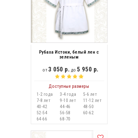
Рубаха Истоки, белый лен с
зеленым
3 050 р.
5 950 р.
от
до
Доступные размеры
1-2 года
3-4 года
5-6 лет
7-8 лет
9-10 лет
11-12 лет
40-42
44-46
48-50
52-54
56-58
60-62
64-66
68-70