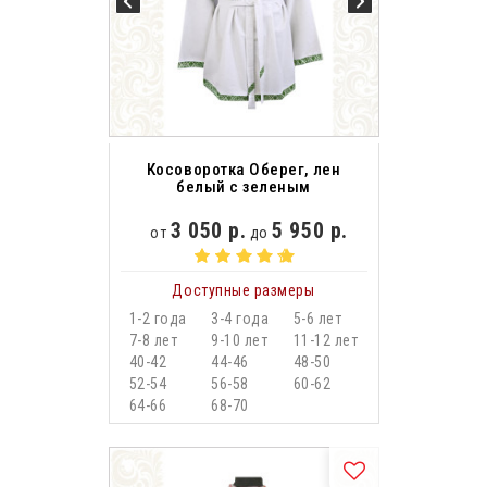
Косоворотка Оберег, лен
белый с зеленым
3 050 р.
5 950 р.
от
до
Доступные размеры
1-2 года
3-4 года
5-6 лет
7-8 лет
9-10 лет
11-12 лет
40-42
44-46
48-50
52-54
56-58
60-62
64-66
68-70