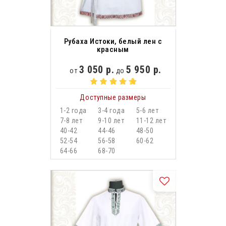
Рубаха Истоки, белый лен с
красным
3 050 р.
5 950 р.
от
до
Доступные размеры
1-2 года
3-4 года
5-6 лет
7-8 лет
9-10 лет
11-12 лет
40-42
44-46
48-50
52-54
56-58
60-62
64-66
68-70