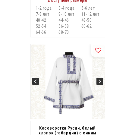
Доступные размеры
1-2 года
3-4 года
5-6 лет
7-8 лет
9-10 лет
11-12 лет
40-42
44-46
48-50
52-54
56-58
60-62
64-66
68-70
Косоворотка Русич, белый
хлопок (габардин) с синим