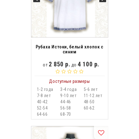
Рубаха Истоки, белый хлопок с
синим
2 850 р.
4 100 р.
от
до
Доступные размеры
1-2 года
3-4 года
5-6 лет
7-8 лет
9-10 лет
11-12 лет
40-42
44-46
48-50
52-54
56-58
60-62
64-66
68-70