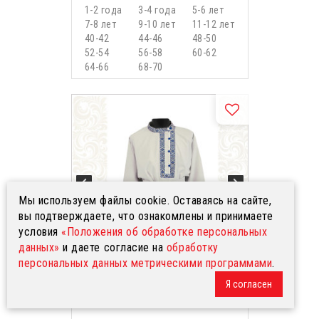
1-2 года
3-4 года
5-6 лет
7-8 лет
9-10 лет
11-12 лет
40-42
44-46
48-50
52-54
56-58
60-62
64-66
68-70
Мы используем файлы cookie. Оставаясь на сайте,
вы подтверждаете, что ознакомлены и принимаете
условия
«Положения об обработке персональных
данных»
и даете согласие на
обработку
персональных данных метрическими программами
.
Я согласен
Косоворотка Оберег, лен
небеленый с синим