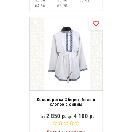
52-54
56-58
60-62
64-66
68-70
Косоворотка Оберег, белый
хлопок с синим
2 850 р.
4 100 р.
от
до