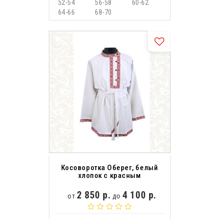
52-54
56-58
60-62
64-66
68-70
Косоворотка Оберег, белый
хлопок с красным
2 850 р.
4 100 р.
от
до