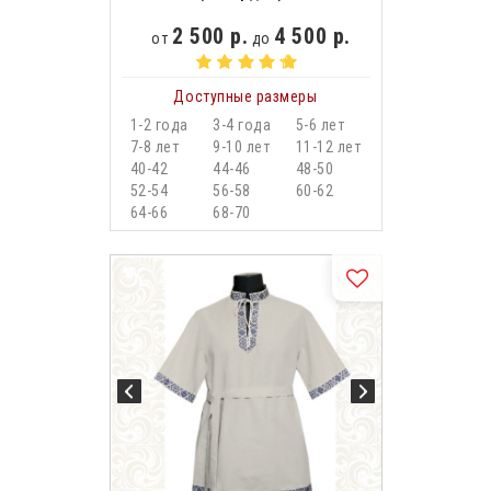
2 500 р.
4 500 р.
от
до
Доступные размеры
1-2 года
3-4 года
5-6 лет
7-8 лет
9-10 лет
11-12 лет
40-42
44-46
48-50
52-54
56-58
60-62
64-66
68-70