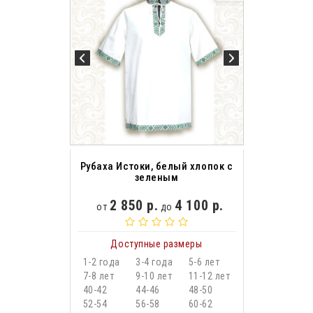
Рубаха Истоки, белый хлопок с
зеленым
2 850 р.
4 100 р.
от
до
Доступные размеры
1-2 года
3-4 года
5-6 лет
7-8 лет
9-10 лет
11-12 лет
40-42
44-46
48-50
52-54
56-58
60-62