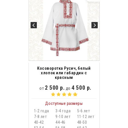
Косоворотка Русич, белый
хлопок или габардин с
красным
2 500 р.
4 500 р.
от
до
Доступные размеры
1-2 года
3-4 года
5-6 лет
7-8 лет
9-10 лет
11-12 лет
40-42
44-46
48-50