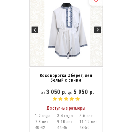
Косоворотка Оберег, лен
белый с синим
3 050 р.
5 950 р.
от
до
Доступные размеры
1-2 года
3-4 года
5-6 лет
7-8 лет
9-10 лет
11-12 лет
40-42
44-46
48-50