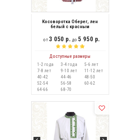
Косоворотка Оберег, лен
белый с красным
3 050 р.
5 950 р.
от
до
Доступные размеры
1-2 года
3-4 года
5-6 лет
7-8 лет
9-10 лет
11-12 лет
40-42
44-46
48-50
52-54
56-58
60-62
64-66
68-70