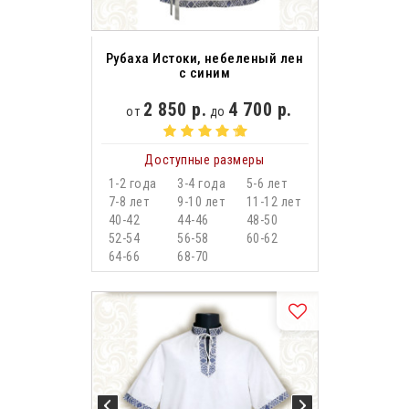
Рубаха Истоки, небеленый лен
с синим
2 850 р.
4 700 р.
от
до
Доступные размеры
1-2 года
3-4 года
5-6 лет
7-8 лет
9-10 лет
11-12 лет
40-42
44-46
48-50
52-54
56-58
60-62
64-66
68-70