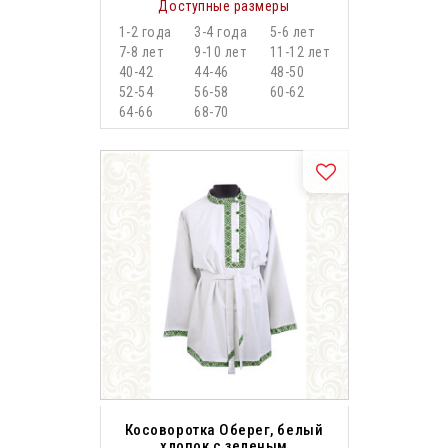
Доступные размеры
1-2 года
3-4 года
5-6 лет
7-8 лет
9-10 лет
11-12 лет
40-42
44-46
48-50
52-54
56-58
60-62
64-66
68-70
Косоворотка Оберег, белый
хлопок с зеленым