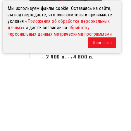
Мы используем файлы cookie. Оставаясь на сайте,
вы подтверждаете, что ознакомлены и принимаете
условия
«Положения об обработке персональных
данных»
и даете согласие на
обработку
персональных данных метрическими программами
.
Пошив изделий и вышивка
Я согласен
логотипов
2 900 р.
4 800 р.
от
до
Доступные размеры
1-2 года
3-4 года
5-6 лет
7-8 лет
9-10 лет
11-12 лет
40-42
44-46
48-50
52-54
56-58
60-62
64-66
68-70