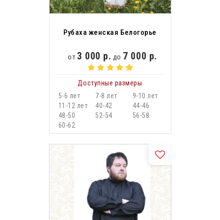
Рубаха женская Белогорье
3 000 р.
7 000 р.
от
до
Доступные размеры
5-6 лет
7-8 лет
9-10 лет
11-12 лет
40-42
44-46
48-50
52-54
56-58
60-62