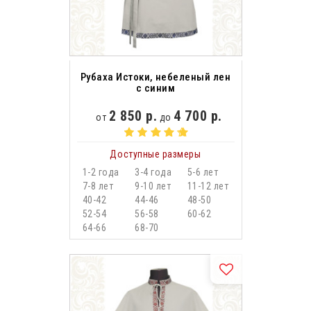
Рубаха Истоки, небеленый лен
с синим
2 850 р.
4 700 р.
от
до
Доступные размеры
1-2 года
3-4 года
5-6 лет
7-8 лет
9-10 лет
11-12 лет
40-42
44-46
48-50
52-54
56-58
60-62
64-66
68-70