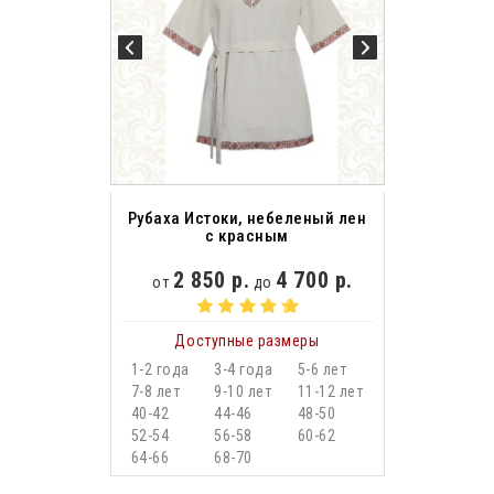
Рубаха Истоки, небеленый лен
с красным
2 850 р.
4 700 р.
от
до
Доступные размеры
1-2 года
3-4 года
5-6 лет
7-8 лет
9-10 лет
11-12 лет
40-42
44-46
48-50
52-54
56-58
60-62
64-66
68-70