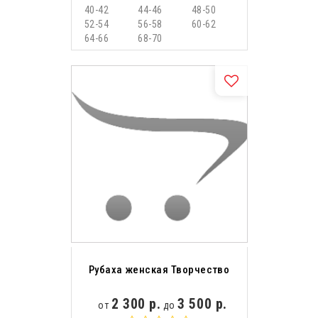
40-42
44-46
48-50
52-54
56-58
60-62
64-66
68-70
Рубаха женская Творчество
2 300 р.
3 500 р.
от
до