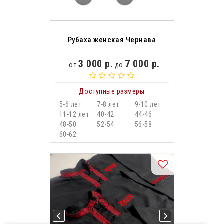
Рубаха женская Чернава
3 000 р.
7 000 р.
от
до
Доступные размеры
5-6 лет
7-8 лет
9-10 лет
11-12 лет
40-42
44-46
48-50
52-54
56-58
60-62