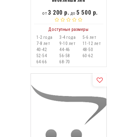
небеленый лен
3 200 р.
5 500 р.
от
до
Доступные размеры
1-2 года
3-4 года
5-6 лет
7-8 лет
9-10 лет
11-12 лет
40-42
44-46
48-50
52-54
56-58
60-62
64-66
68-70