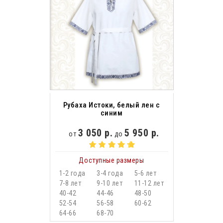
Рубаха Истоки, белый лен с
синим
3 050 р.
5 950 р.
от
до
Доступные размеры
1-2 года
3-4 года
5-6 лет
7-8 лет
9-10 лет
11-12 лет
40-42
44-46
48-50
52-54
56-58
60-62
64-66
68-70