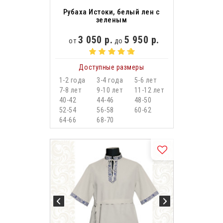
Рубаха Истоки, белый лен с
зеленым
3 050 р.
5 950 р.
от
до
Доступные размеры
1-2 года
3-4 года
5-6 лет
7-8 лет
9-10 лет
11-12 лет
40-42
44-46
48-50
52-54
56-58
60-62
64-66
68-70