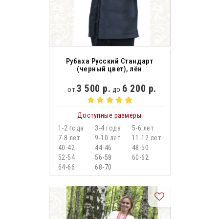
Рубаха Русский Стандарт
(черный цвет), лён
3 500 р.
6 200 р.
от
до
Доступные размеры
1-2 года
3-4 года
5-6 лет
7-8 лет
9-10 лет
11-12 лет
40-42
44-46
48-50
52-54
56-58
60-62
64-66
68-70