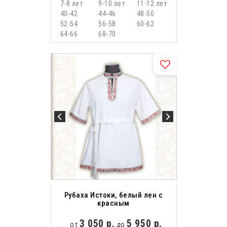
7-8 лет
9-10 лет
11-12 лет
40-42
44-46
48-50
52-54
56-58
60-62
64-66
68-70
Рубаха Истоки, белый лен с
красным
3 050 р.
5 950 р.
от
до