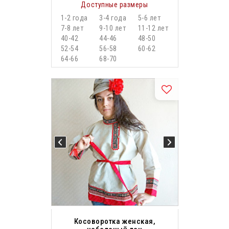
Доступные размеры
1-2 года
3-4 года
5-6 лет
7-8 лет
9-10 лет
11-12 лет
40-42
44-46
48-50
52-54
56-58
60-62
64-66
68-70
Косоворотка женская,