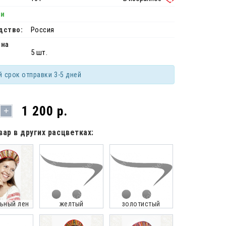
ии
дство:
Россия
 на
5 шт.
й срок отправки 3-5 дней
1 200 р.
+
вар в других расцветках:
ьный лен
желтый
золотистый