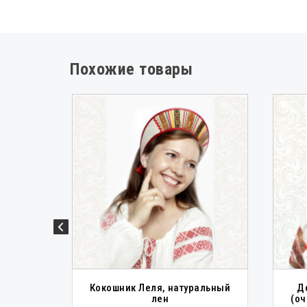
Похожие товары
еный в
Кокошник Леля, натуральный
Д
лен
(оч