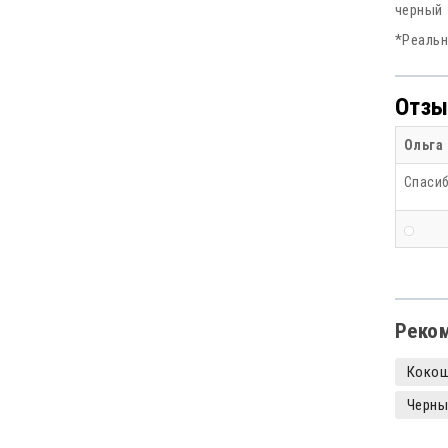
черный
*Реальн
Отзы
Ольга
Спасиб
Реко
Коко
Черны