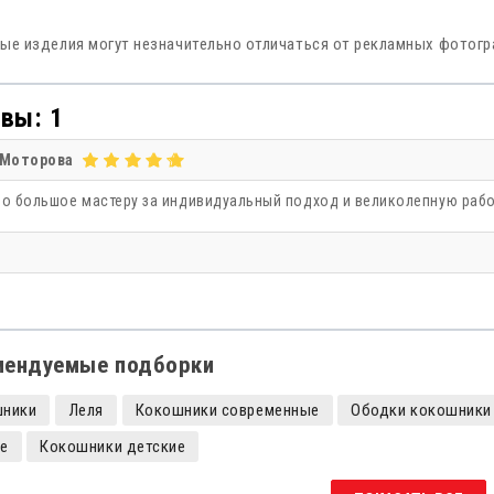
ые изделия могут незначительно отличаться от рекламных фотог
вы: 1
 Моторова
о большое мастеру за индивидуальный подход и великолепную рабо
мендуемые подборки
шники
Леля
Кокошники современные
Ободки кокошники
е
Кокошники детские