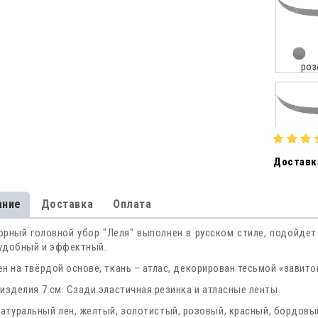
роз
Доставка
зел
ание
Доставка
Оплата
рный головной убор "Леля" выполнен в русском стиле, подойдет 
 удобный и эффектный.
сире
н на твёрдой основе, ткань – атлас, декорирован тесьмой «завито
изделия 7 см. Сзади эластичная резинка и атласные ленты.
натуральный лен, желтый, золотистый, розовый, красный, бордовый