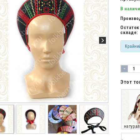
В налич
Произво
Остаток
складе:
Крайни
-
Этот то
натурал