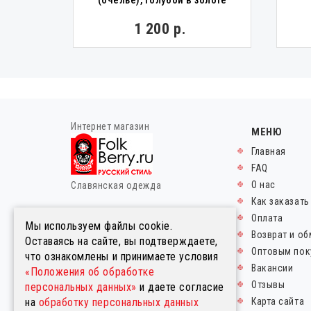
(очелье), голубой в золоте
0 р.
1 200 р.
Интернет магазин
МЕНЮ
Главная
FAQ
О нас
Славянская одежда
Как заказать
© FolkBerry.ru.
Оплата
Мы используем файлы cookie.
2014-2026. Все права
Возврат и об
Оставаясь на сайте, вы подтверждаете,
защищены.
Оптовым пок
что ознакомлены и принимаете условия
Правовая информация
Вакансии
«Положения об обработке
Пользовательское соглашение
Отзывы
персональных данных»
и даете согласие
Политика в отношении
на
обработку персональных данных
Карта сайта
обработки персональных