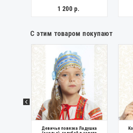
1 200 р.
С этим товаром покупают
т, лен,
Девичья повязка Ладушка
Ко