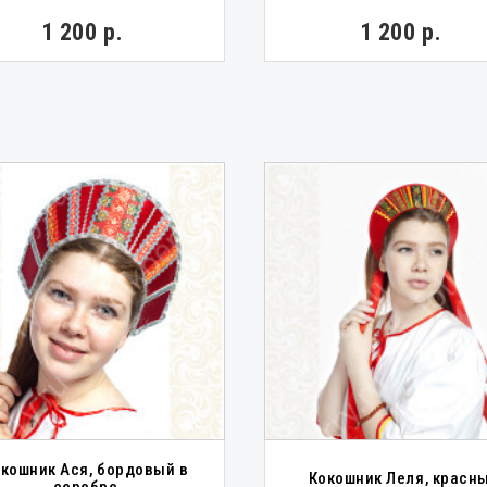
1 200 р.
1 200 р.
кошник Ася, бордовый в
Кокошник Леля, красн