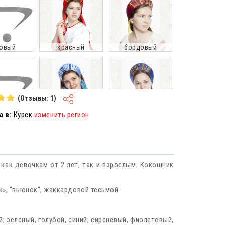
овый
красный
бордовый
(Отзывы: 1)
 в:
Курск
изменить регион
еный
голубой
синий
как девочкам от 2 лет, так и взрослым. Кокошник
невый
фиолетовый
к», "вьюнок", жаккардовой тесьмой.
, зеленый, голубой, синий, сиреневый, фиолетовый,