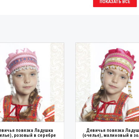
ПОКАЗАТЬ ВСЕ
евичья повязка Ладушка
Девичья повязка Ладу
елье), розовый в серебре
(очелье), малиновый в зо