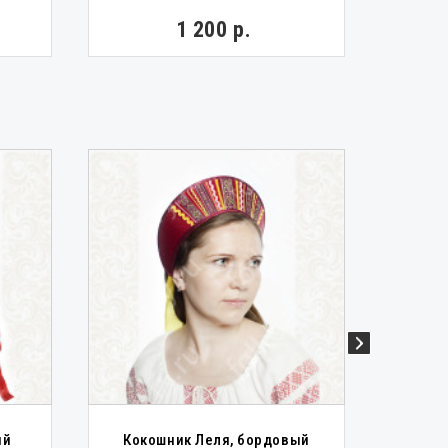
1 200 р.
К
ый
Кокошник Леля, бордовый