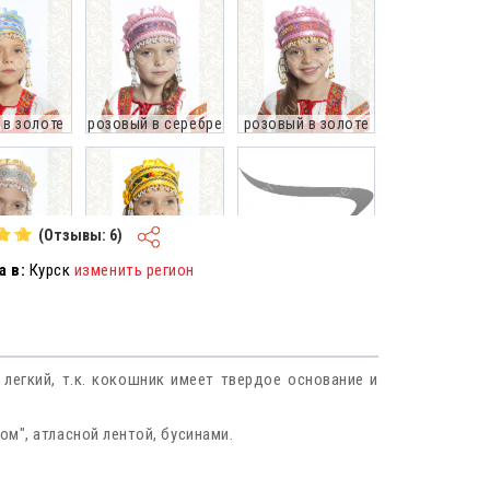
 в золоте
розовый в серебре
розовый в золоте
(Отзывы: 6)
 в:
Курск
изменить регион
в серебре
желтый в золоте
красный в серебре
легкий, т.к. кокошник имеет твердое основание и
малиновый в
малиновый в
 в золоте
серебре
золоте
м", атласной лентой, бусинами.