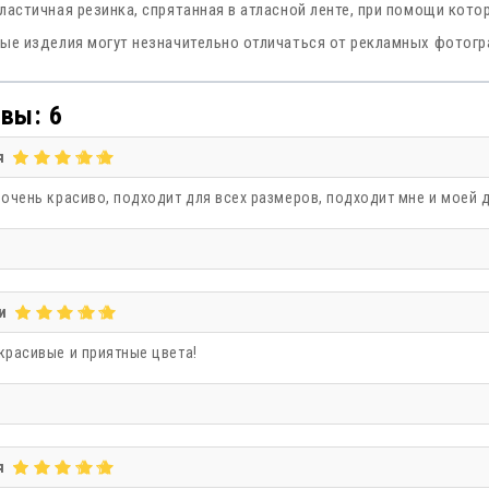
ластичная резинка, спрятанная в атласной ленте, при помощи кото
ые изделия могут незначительно отличаться от рекламных фотог
борд
сер
вы: 6
я
 очень красиво, подходит для всех размеров, подходит мне и моей д
фиоле
сер
и
красивые и приятные цвета!
зеленый
я