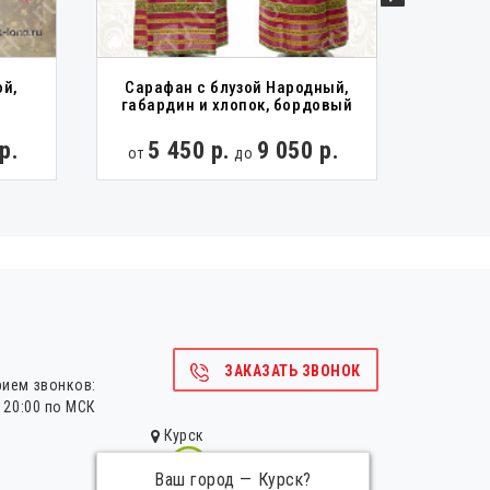
Ка
ой,
Сарафан с блузой Народный,
Зимуш
габардин и хлопок, бордовый
р.
5 450 р.
9 050 р.
от
до
10 
от
ЗАКАЗАТЬ ЗВОНОК
рием звонков:
о 20:00 по МСК
Курск
Ваш город —
Курск
?