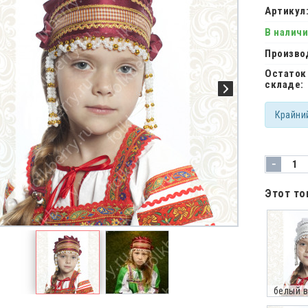
Артикул
В налич
Произво
Остаток
складе:
Крайни
-
Этот то
белый в