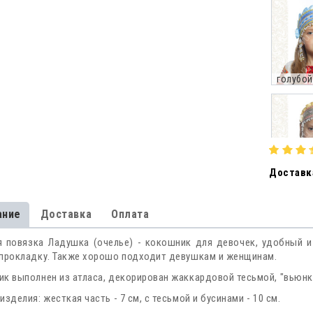
голубой
Доставка
желтый 
ание
Доставка
Оплата
 повязка Ладушка (очелье) - кокошник для девочек, удобный и 
прокладку. Также хорошо подходит девушкам и женщинам.
красный
к выполнен из атласа, декорирован жаккардовой тесьмой, "вьюнко
изделия: жесткая часть - 7 см, с тесьмой и бусинами - 10 см.