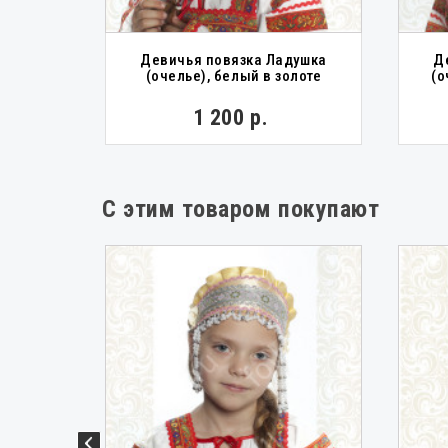
убой с
Девичья повязка Ладушка
Д
(очелье), белый в золоте
(о
1 200 р.
С этим товаром покупают