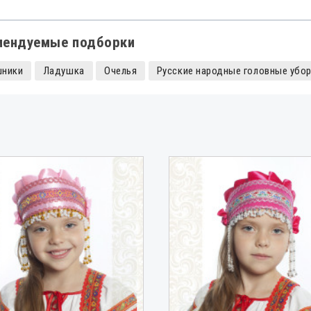
мендуемые подборки
шники
Ладушка
Очелья
Русские народные головные убо