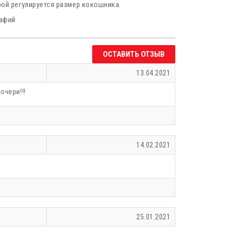
рой регулируется размер кокошника.
рафий
овый в
сиреневый в
сиреневый в
ебре
серебре
золоте
ОСТАВИТЬ ОТЗЫВ
13.04.2021
очери!!!
товый в
фиолетовый в
ебре
золоте
зеленый в серебре
14.02.2021
 в золоте
синий в серебре
синий в золоте
25.01.2021