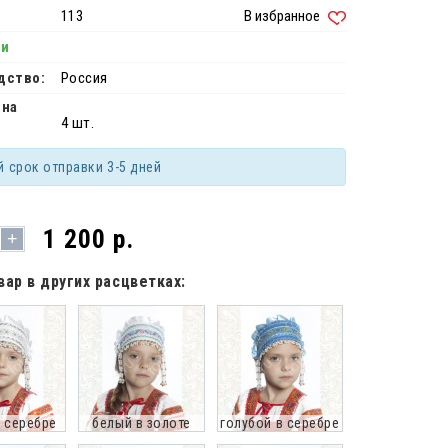
:
113
В избранное
ии
дство:
Россия
 на
4 шт.
й срок отправки 3-5 дней
1 200 р.
+
вар в других расцветках:
 серебре
белый в золоте
голубой в серебре