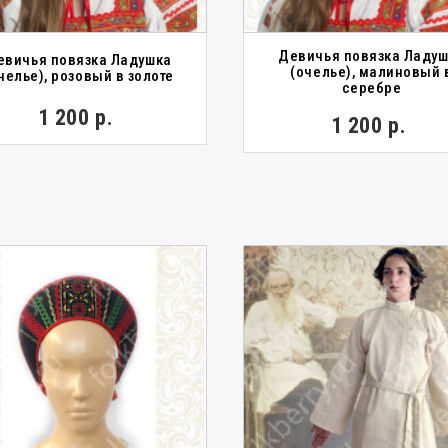
Девичья повязка Ладу
евичья повязка Ладушка
(очелье), малиновый 
челье), розовый в золоте
серебре
1 200 р.
1 200 р.