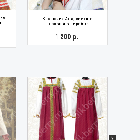
шка
Кокошник Ася, светло-
Коко
в
розовый в серебре
1 200 р.