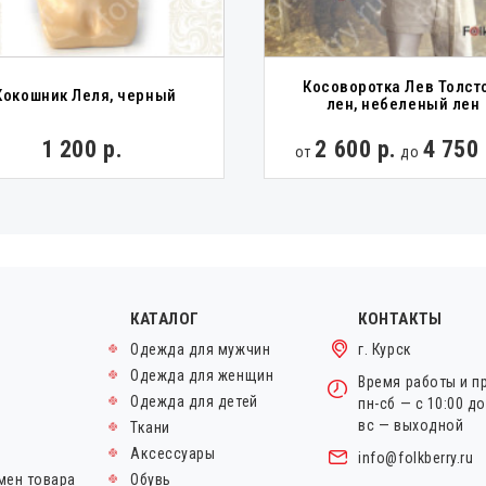
Косоворотка Лев Толст
Кокошник Леля, черный
лен, небеленый лен
1 200 р.
2 600 р.
4 750 
от
до
КАТАЛОГ
КОНТАКТЫ
Одежда для мужчин
г. Курск
Одежда для женщин
Время работы и п
Одежда для детей
пн-сб — с 10:00 д
вс — выходной
Ткани
Аксессуары
info@folkberry.ru
мен товара
Обувь