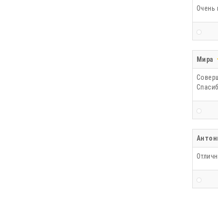
Очень 
Мира
Соверш
Спасиб
Антон
Отличн