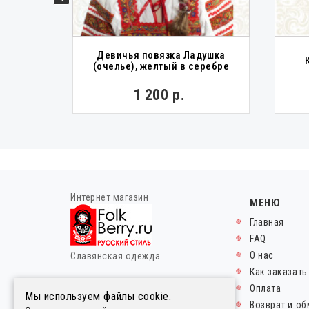
Девичья повязка Ладушка
ара
(очелье), желтый в серебре
0 р.
1 200 р.
Интернет магазин
МЕНЮ
Главная
FAQ
О нас
Славянская одежда
Как заказать
© FolkBerry.ru.
Оплата
Мы используем файлы cookie.
2014-2026. Все права
Возврат и об