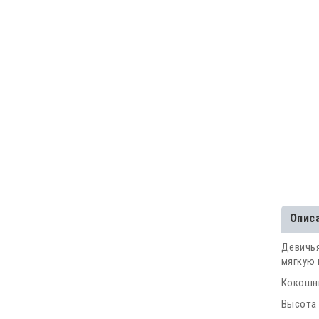
Опис
Девичья
мягкую 
Кокошни
Высота 