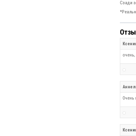
Сзади э
*Реальн
Отзы
Ксени
очень,
Аннел
Очень 
Ксени