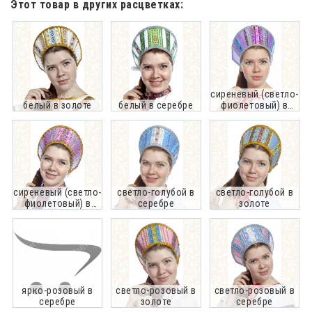
Этот товар в других расцветках:
сиреневый (светло-
белый в золоте
белый в серебре
фиолетовый) в
серебре
сиреневый (светло-
светло-голубой в
светло-голубой в
фиолетовый) в
серебре
золоте
золоте
ярко-розовый в
светло-розовый в
светло-розовый в
серебре
золоте
серебре