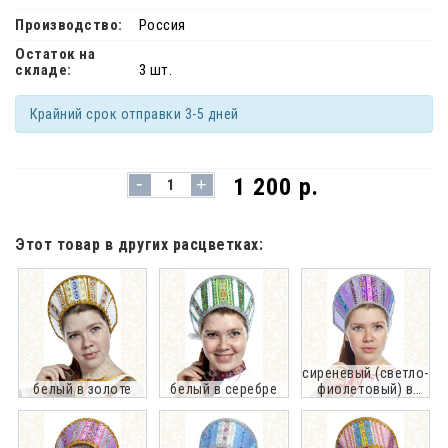
Производство:
Россия
Остаток на
складе:
3 шт.
Крайний срок отправки 3-5 дней
-
1 200 р.
+
Этот товар в других расцветках:
сиреневый (светло-
белый в золоте
белый в серебре
фиолетовый) в
серебре