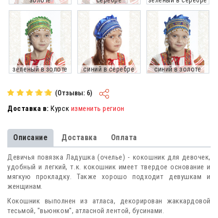
золоте
серебре
зеленый в серебре
зеленый в золоте
синий в серебре
синий в золоте
(Отзывы: 6)
Доставка в:
Курск
изменить регион
Описание
Доставка
Оплата
Девичья повязка Ладушка (очелье) - кокошник для девочек,
удобный и легкий, т.к. кокошник имеет твердое основание и
мягкую прокладку. Также хорошо подходит девушкам и
женщинам.
Кокошник выполнен из атласа, декорирован жаккардовой
тесьмой, "вьюнком", атласной лентой, бусинами.