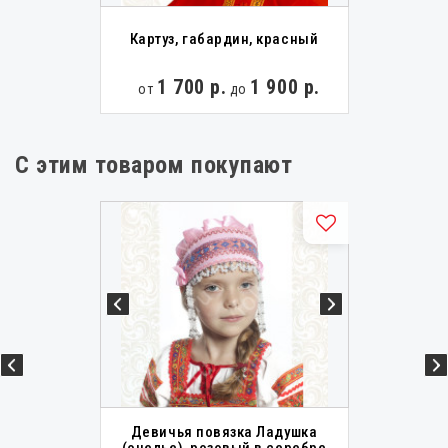
Картуз, габардин, красный
1 700 р.
1 900 р.
от
до
С этим товаром покупают
Девичья повязка Ладушка
(очелье), розовый в серебре