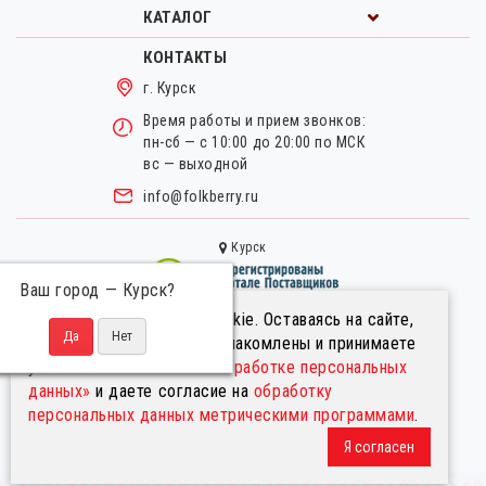
КАТАЛОГ
КОНТАКТЫ
г. Курск
Время работы и прием звонков:
пн-сб — с 10:00 до 20:00 по МСК
вс — выходной
info@folkberry.ru
Курск
Ваш город —
Курск
?
Мы используем файлы cookie. Оставаясь на сайте,
Правовая информация.
вы подтверждаете, что ознакомлены и принимаете
Пользовательское соглашение.
условия
«Положения об обработке персональных
Политика в отношении обработки персональных данных.
данных»
и даете согласие на
обработку
Информация на сайте не является публичной офертой
персональных данных метрическими программами
.
© FolkBerry.ru.
Я согласен
2014-2026. Все права защищены.