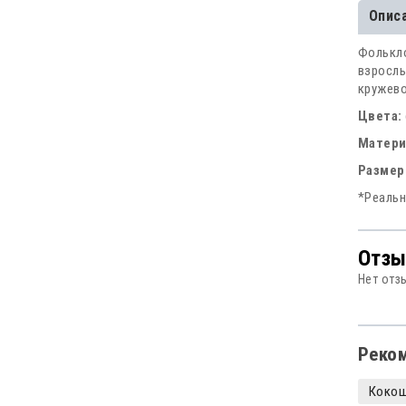
Опис
Фолькло
взросл
кружево
Цвета:
Матер
Размер
*Реальн
Отзы
Нет отз
Реко
Коко