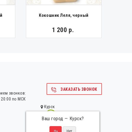
К
ой
Кокошник Леля, черный
б
1 200 р.
ЗАКАЗАТЬ ЗВОНОК
рием звонков:
о 20:00 по МСК
Курск
Ваш город —
Курск
?