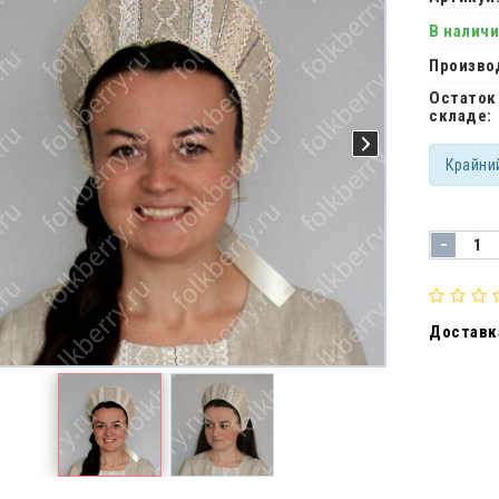
В налич
Произво
Остаток
складе:
Крайни
-
Доставка