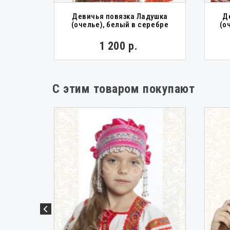
Девичья повязка Ладушка
Д
Лада
(очелье), белый в серебре
(о
1 200 р.
С этим товаром покупают