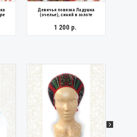
шка
Девичья повязка Ладушка
Ко
бре
(очелье), синий в золоте
1 200 р.