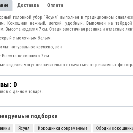
ание
Доставка
Оплата
рный головной убор "Ясуня" выполнен в традиционном славянск
ым. Кокошник нежный, легкий, удобный. Выполнен на твёрдой
м, Высота изделия 7 см. Сзади эластичная резинка и атласные лен
серый с молочным белым.
иалы:
натуральное кружево, лён
:
Высота кокошника 7 см
ые изделия могут незначительно отличаться от рекламных фотог
вы: 0
ывов о данном товаре.
мендуемые подборки
шники
Ясуня
Кокошники современные
Ободки кокошник