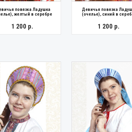
евичья повязка Ладушка
Девичья повязка Ладу
челье), желтый в серебре
(очелье), синий в сере
1 200 р.
1 200 р.