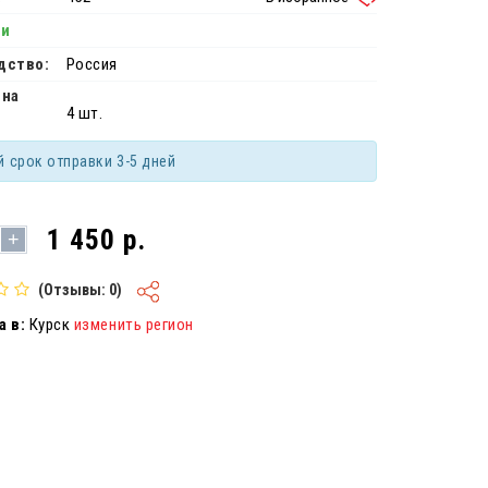
ии
дство:
Россия
 на
4 шт.
й срок отправки 3-5 дней
1 450 р.
+
(Отзывы: 0)
 в:
Курск
изменить регион