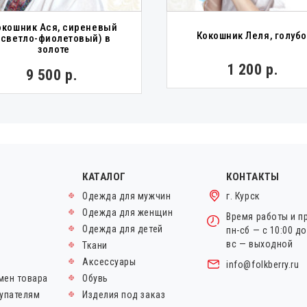
окошник Ася, сиреневый
Кокошник Леля, голуб
(светло-фиолетовый) в
золоте
1 200 р.
9 500 р.
КАТАЛОГ
КОНТАКТЫ
Одежда для мужчин
г. Курск
Одежда для женщин
Время работы и п
Одежда для детей
пн-сб — с 10:00 д
вс — выходной
Ткани
Аксессуары
info@folkberry.ru
мен товара
Обувь
упателям
Изделия под заказ