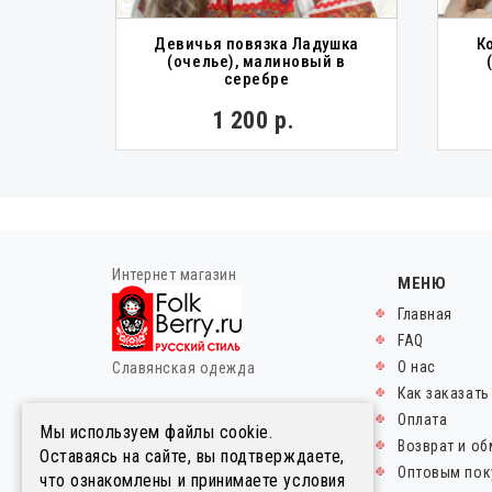
Девичья повязка Ладушка
К
ная,
(очелье), малиновый в
ый
серебре
0 р.
1 200 р.
Интернет магазин
МЕНЮ
Главная
FAQ
О нас
Славянская одежда
Как заказать
© FolkBerry.ru.
Оплата
Мы используем файлы cookie.
2014-2026. Все права
Возврат и об
Оставаясь на сайте, вы подтверждаете,
защищены.
Оптовым пок
что ознакомлены и принимаете условия