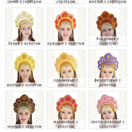
синий с серебром
серебром
желтый с серебром
бордовый с
белый с золотом
красный с золотом
золотом
оранжевый с
фиолетовый с
желтый с золотом
золотом
золотом
малиновый с
светло-розовый с
черный с золотом
золотом
золотом