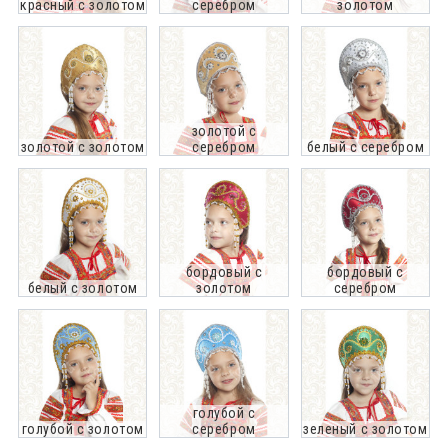
красный с золотом
серебром
золотом
золотой с
золотой с золотом
серебром
белый с серебром
бордовый с
бордовый с
белый с золотом
золотом
серебром
голубой с
голубой с золотом
серебром
зеленый с золотом