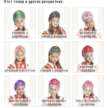
Этот товар в других расцветках:
зеленый с
розовый с
серебром
синий с золотом
серебром
красный с
розовый с золотом
черный с золотом
серебром
фиолетовый с
ярко-розовый с
ярко-розовый с
серебром
серебром
золотом