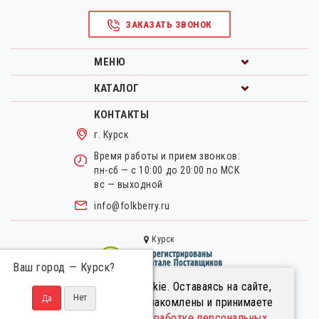
ЗАКАЗАТЬ ЗВОНОК
МЕНЮ
КАТАЛОГ
КОНТАКТЫ
г. Курск
Время работы и прием звонков:
пн-сб — с 10:00 до 20:00 по МСК
вс — выходной
info@folkberry.ru
Курск
Ваш город —
Курск
?
Мы используем файлы cookie. Оставаясь на сайте,
Правовая информация.
вы подтверждаете, что ознакомлены и принимаете
Пользовательское соглашение.
условия
«Положения об обработке персональных