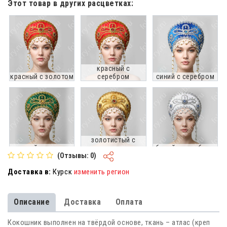
Этот товар в других расцветках:
красный с
красный с золотом
серебром
синий с серебром
золотистый с
зеленый с золотом
золотом
белый с серебром
(Отзывы: 0)
Доставка в:
Курск
изменить регион
Описание
Доставка
Оплата
белый с золотом
Кокошник выполнен на твёрдой основе, ткань – атлас (креп