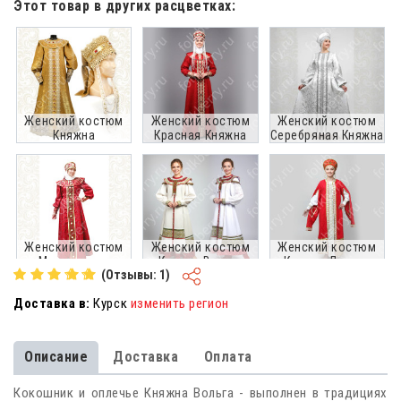
Этот товар в других расцветках:
Женский костюм
Женский костюм
Женский костюм
Княжна
Красная Княжна
Серебряная Княжна
Женский костюм
Женский костюм
Женский костюм
Московская
Княжна Вольга
Княжна Лагода
(Отзывы: 1)
Княжна
Доставка в:
Курск
изменить регион
Описание
Доставка
Оплата
Женский костюм
Княжна Беляна
Кокошник и оплечье Княжна Вольга - выполнен в традициях