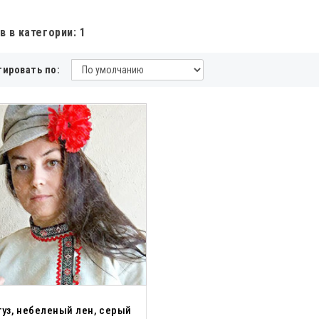
в в категории: 1
тировать по:
туз, небеленый лен, серый