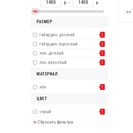
р. -
р.
от
РАЗМЕР
габардин, детский
1
габардин, взрослый
1
лен, детский
1
лен, взрослый
1
МАТЕРИАЛ
лён
1
ЦВЕТ
серый
1
Сбросить фильтры