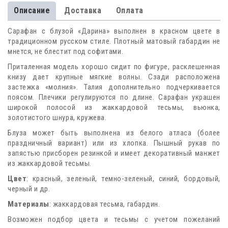
Описание
Доставка
Оплата
Сарафан с блузой «Дарина» выполнен в красном цвете в
традиционном русском стиле. Плотный матовый габардин не
мнется, не блестит под софитами.
Приталенная модель хорошо сидит по фигуре, расклешенная
книзу дает крупные мягкие волны. Сзади расположена
застежка «молния». Талия дополнительно подчеркивается
поясом. Плечики регулируются по длине. Сарафан украшен
широкой полосой из жаккардовой тесьмы, вьюнка,
золотистого шнура, кружева.
Блуза может быть выполнена из белого атласа (более
праздничный вариант) или из хлопка. Пышный рукав по
запястью присборен резинкой и имеет декоративный манжет
из жаккардовой тесьмы.
Цвет
: красный, зеленый, темно-зеленый, синий, бордовый,
черный и др.
Материалы
: жаккардовая тесьма, габардин.
Возможен подбор цвета и тесьмы с учетом пожеланий